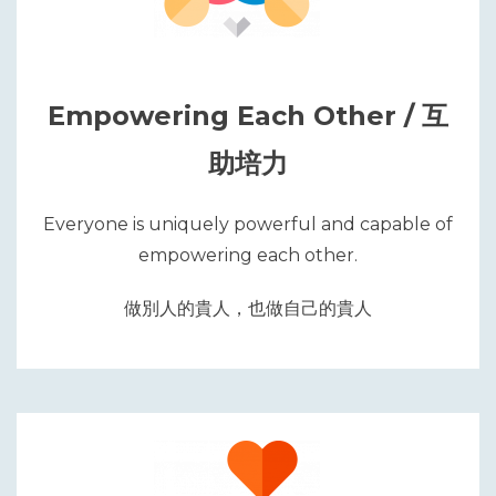
Empowering Each Other / 互
助培力
Everyone is uniquely powerful and capable of
empowering each other.
做別人的貴人，也做自己的貴人